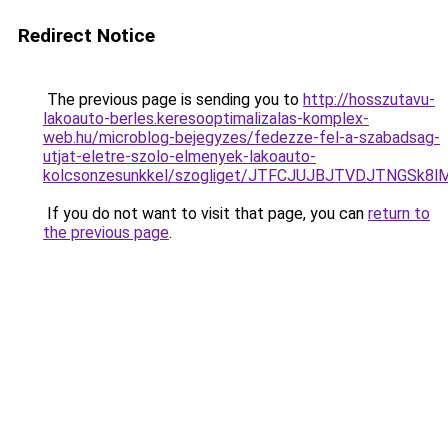
Redirect Notice
The previous page is sending you to
http://hosszutavu-
lakoauto-berles.keresooptimalizalas-komplex-
web.hu/microblog-bejegyzes/fedezze-fel-a-szabadsag-
utjat-eletre-szolo-elmenyek-lakoauto-
kolcsonzesunkkel/szogliget/JTFCJUJBJTVDJTNGSk8
If you do not want to visit that page, you can
return to
the previous page
.