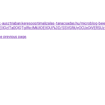
ok-ausztriaban.keresooptimalizalas-tanacsadas.hu/microblog-be
EIlQzlTa0QlQTglRjclMjUlOEIlQUI%3D/SSVGRiUyOCUxQiVERS
he previous page
.