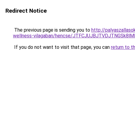
Redirect Notice
The previous page is sending you to
http://palyaszallas
wellness-vilagaban/hencse/JTFCJUJBJTVDJTNGSk8lM
If you do not want to visit that page, you can
return to t