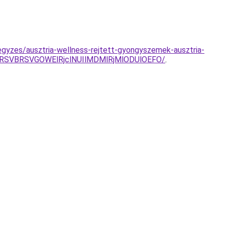
jegyzes/ausztria-wellness-rejtett-gyongyszemek-ausztria-
UzRSVBRSVGOWElRjclNUIlMDMlRjMlODUlOEFO/
.