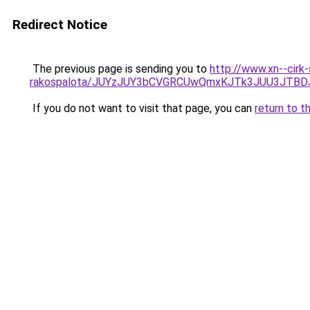
Redirect Notice
The previous page is sending you to
http://www.xn--cirk
rakospalota/JUYzJUY3bCVGRCUwQmxKJTk3JUU3JTBD
If you do not want to visit that page, you can
return to t