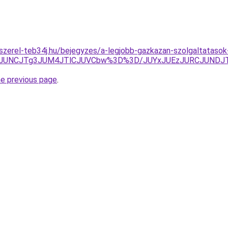
-szerel-teb34j.hu/bejegyzes/a-legjobb-gazkazan-szolgaltataso
JUNCJTg3JUM4JTlCJUVCbw%3D%3D/JUYxJUEzJURCJUNDJTk
he previous page
.