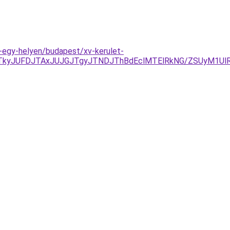
k-egy-helyen/budapest/xv-kerulet-
yJUFDJTAxJUJGJTgyJTNDJThBdEclMTElRkNG/ZSUyM1UlRjQ