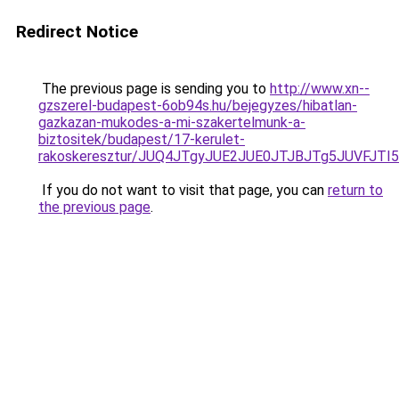
Redirect Notice
The previous page is sending you to
http://www.xn--
gzszerel-budapest-6ob94s.hu/bejegyzes/hibatlan-
gazkazan-mukodes-a-mi-szakertelmunk-a-
biztositek/budapest/17-kerulet-
rakoskeresztur/JUQ4JTgyJUE2JUE0JTJBJTg5JUVF
If you do not want to visit that page, you can
return to
the previous page
.