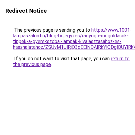
Redirect Notice
The previous page is sending you to
https://www.1001-
lampaszalon.hu/blog-bejegyzes/ragyogo-megoldasok-
tippek-a-gyerekszobai-lampak-kivalasztasahoz-es-
hasznalatahoz/ZSUyM1UlRjQ3dEElNDAlRkYlODglOUYlR
If you do not want to visit that page, you can
return to
the previous page
.