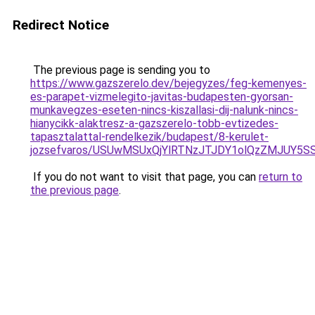
Redirect Notice
The previous page is sending you to
https://www.gazszerelo.dev/bejegyzes/feg-kemenyes-
es-parapet-vizmelegito-javitas-budapesten-gyorsan-
munkavegzes-eseten-nincs-kiszallasi-dij-nalunk-nincs-
hianycikk-alaktresz-a-gazszerelo-tobb-evtizedes-
tapasztalattal-rendelkezik/budapest/8-kerulet-
jozsefvaros/USUwMSUxQjYlRTNzJTJDY1olQzZMJUY
If you do not want to visit that page, you can
return to
the previous page
.