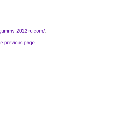
-gumms-2022.ru.com/
.
he previous page
.